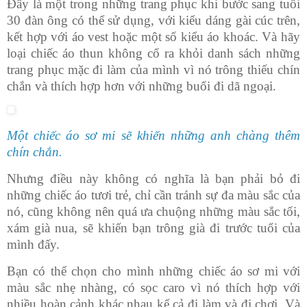
Đây là một trong những trang phục khi bước sang tuổi
30 đàn ông có thể sử dụng, với kiểu dáng gài cúc trên,
kết hợp với áo vest hoặc một số kiểu áo khoác. Và hãy
loại chiếc áo thun không cổ ra khỏi danh sách những
trang phục mặc đi làm của mình vì nó trông thiếu chín
chắn và thích hợp hơn với những buổi đi dã ngoại.
Một chiếc áo sơ mi sẽ khiến những anh chàng thêm
chín chắn.
Nhưng
điều này không có nghĩa là bạn phải bỏ đi
những chiếc áo tươi trẻ, chỉ cần tránh sự đa màu sắc của
nó, cũng không nên quá ưa chuộng những màu sắc tối,
xám già nua, sẽ khiến bạn trông già đi trước tuổi của
mình đấy.
Bạn có thể chọn cho mình những chiếc áo sơ mi với
màu sắc nhẹ nhàng, có sọc caro vì nó thích hợp với
nhiều hoàn cảnh khác nhau kể cả đi làm và đi chơi. Và